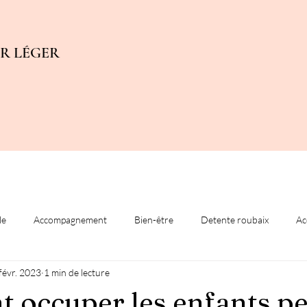
UR LÉGER
le
Accompagnement
Bien-être
Detente roubaix
Ac
févr. 2023
1 min de lecture
phatique brésilien
 occuper les enfants p