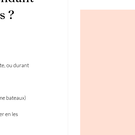
s ?
te, ou durant 
ême bateaux)
er en les 