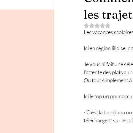
les traje
Noté NaN étoiles su
Les vacances scolaires
Ici en région lilloise,
Je vous ai fait une sé
l'attente des plats au 
Ou tout simplement à 
Ici le top un pour occu
- C'est la bookinou ou 
téléchargent sur les p