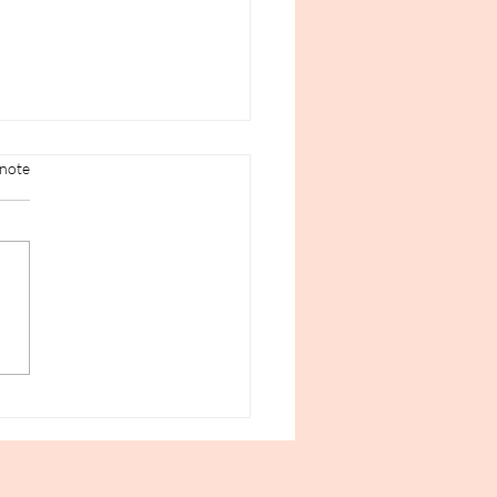
 note
ulle des Mamans à
in : un espace de
age pour futures et
nes mamans