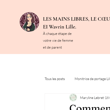
LES MAINS LIBRES, LE CŒ
EI Wavrin Lille.
À chaque étape de
votre vie de femme
et de parent
Tous les posts
Monitrice de portage Lil
Maryline Lebret
18 
Massage prénatal
Drainage lym
Comment