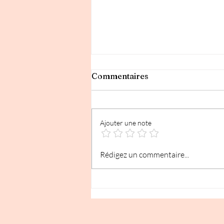
Commentaires
Ajouter une note
Villa Rosa Roubaix
Rédigez un commentaire...
Réflexologie et
accompagnement périnatal
le samedi matin