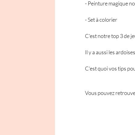
- Peinture magique n
- Set à colorier 
C'est notre top 3 de j
Il y a aussi les ardois
C'est quoi vos tips po
Vous pouvez retrouve