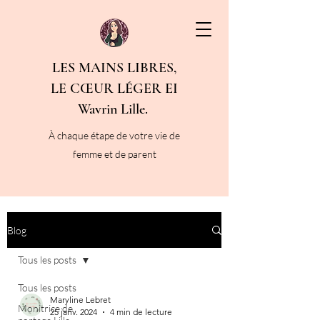
LES MAINS LIBRES,
LE CŒUR LÉGER EI
Wavrin Lille.
À chaque étape de votre vie de
femme et de parent
Blog
Tous les posts
Tous les posts
Maryline Lebret
Monitrice de
25 janv. 2024
4 min de lecture