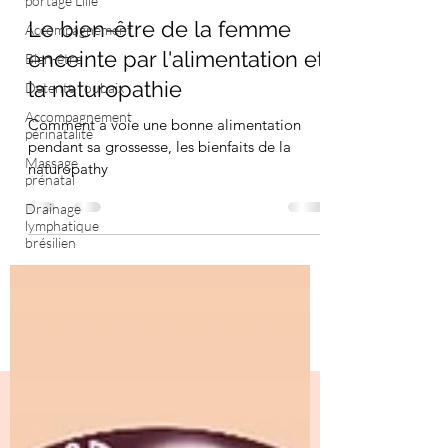
portage Lille
Le bien-être de la femme
Accompagnement
enceinte par l'alimentation et
Bien-être
la naturopathie
Detente roubaix
Accompagnement
Comment a voie une bonne alimentation
périnatalité
pendant sa grossesse, les bienfaits de la
Massage
naturopathy
prénatal
Drainage
lymphatique
brésilien