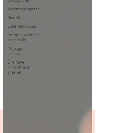
portage Lille
Accompagnement
Bien-être
Detente roubaix
Accompagnement
périnatalité
Massage
prénatal
Drainage
lymphatique
brésilien